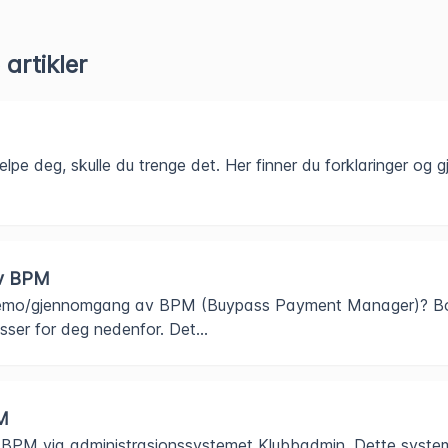
artikler
hjelpe deg, skulle du trenge det. Her finner du forklaringer og 
v BPM
emo/gjennomgang av BPM (Buypass Payment Manager)? Boo
ser for deg nedenfor. Det...
PM
til BPM via administrasjonssystemet Klubbadmin. Dette syste