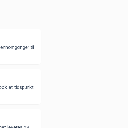
gjennomganger til
k et tidspunkt
met leveres av